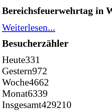
Bereichsfeuerwehrtag in 
Weiterlesen...
Besucherzähler
Heute
331
Gestern
972
Woche
4662
Monat
6339
Insgesamt
429210