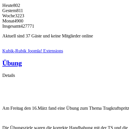
Heute
802
Gestern
811
Woche
3223
Monat
4900
Insgesamt
427771
Aktuell sind 37 Gäste und keine Mitglieder online
Kubik-Rubik Joomla! Extensions
Übung
Details
Am Freitag den 16.März fand eine Übung zum Thema Tragkraftspritze
Die Übungsziele waren die korrekte Handhabung mit der TS und die F