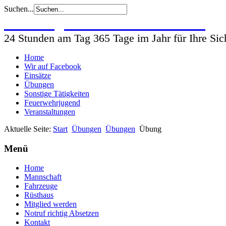
Suchen...
Freiwillige Feuerwehr Wohlsdorf
24 Stunden am Tag 365 Tage im Jahr für Ihre Sic
Home
Wir auf Facebook
Einsätze
Übungen
Sonstige Tätigkeiten
Feuerwehrjugend
Veranstaltungen
Aktuelle Seite:
Start
Übungen
Übungen
Übung
Menü
Home
Mannschaft
Fahrzeuge
Rüsthaus
Mitglied werden
Notruf richtig Absetzen
Kontakt