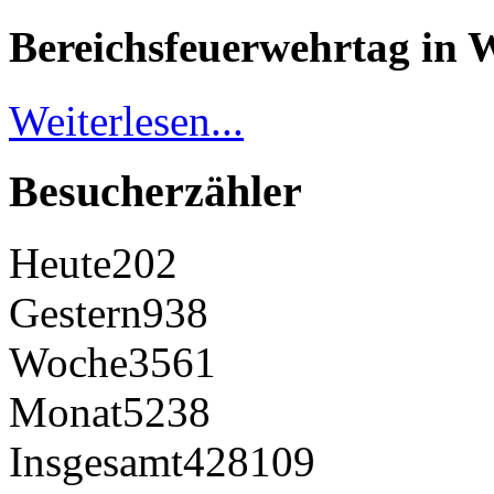
Bereichsfeuerwehrtag in 
Weiterlesen...
Besucherzähler
Heute
202
Gestern
938
Woche
3561
Monat
5238
Insgesamt
428109