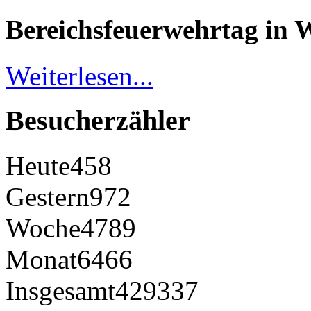
Bereichsfeuerwehrtag in 
Weiterlesen...
Besucherzähler
Heute
458
Gestern
972
Woche
4789
Monat
6466
Insgesamt
429337