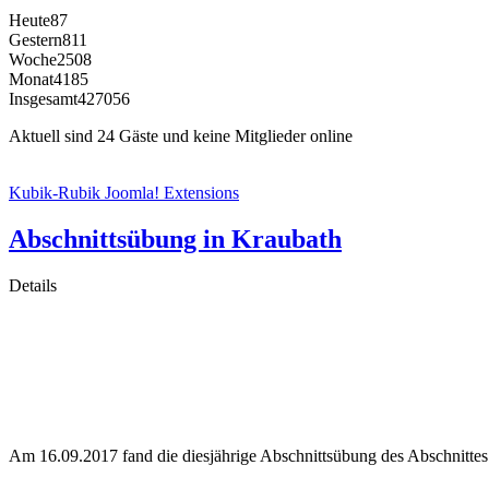
Heute
87
Gestern
811
Woche
2508
Monat
4185
Insgesamt
427056
Aktuell sind 24 Gäste und keine Mitglieder online
Kubik-Rubik Joomla! Extensions
Abschnittsübung in Kraubath
Details
Am 16.09.2017 fand die diesjährige Abschnittsübung des Abschnittes 6