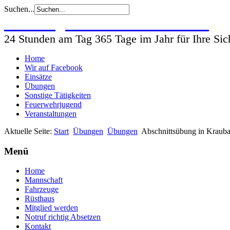
Suchen...
Freiwillige Feuerwehr Wohlsdorf
24 Stunden am Tag 365 Tage im Jahr für Ihre Sic
Home
Wir auf Facebook
Einsätze
Übungen
Sonstige Tätigkeiten
Feuerwehrjugend
Veranstaltungen
Aktuelle Seite:
Start
Übungen
Übungen
Abschnittsübung in Krauba
Menü
Home
Mannschaft
Fahrzeuge
Rüsthaus
Mitglied werden
Notruf richtig Absetzen
Kontakt