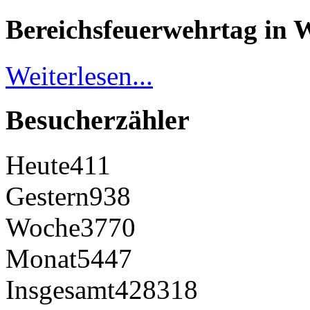
Bereichsfeuerwehrtag in 
Weiterlesen...
Besucherzähler
Heute
411
Gestern
938
Woche
3770
Monat
5447
Insgesamt
428318