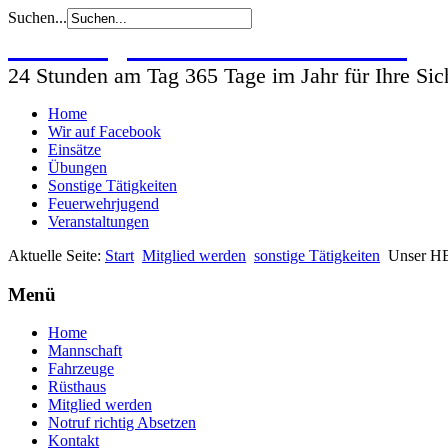
Suchen...
Freiwillige Feuerwehr Wohlsdorf
24 Stunden am Tag 365 Tage im Jahr für Ihre Sic
Home
Wir auf Facebook
Einsätze
Übungen
Sonstige Tätigkeiten
Feuerwehrjugend
Veranstaltungen
Aktuelle Seite:
Start
Mitglied werden
sonstige Tätigkeiten
Unser HBI
Menü
Home
Mannschaft
Fahrzeuge
Rüsthaus
Mitglied werden
Notruf richtig Absetzen
Kontakt