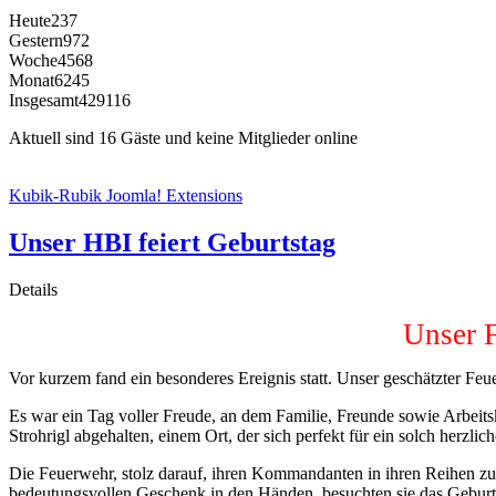
Heute
237
Gestern
972
Woche
4568
Monat
6245
Insgesamt
429116
Aktuell sind 16 Gäste und keine Mitglieder online
Kubik-Rubik Joomla! Extensions
Unser HBI feiert Geburtstag
Details
Unser 
Vor kurzem fand ein besonderes Ereignis statt. Unser geschätzter F
Es war ein Tag voller Freude, an dem Familie, Freunde sowie Arbeit
Strohrigl abgehalten, einem Ort, der sich perfekt für ein solch herzli
Die Feuerwehr, stolz darauf, ihren Kommandanten in ihren Reihen zu 
bedeutungsvollen Geschenk in den Händen, besuchten sie das Geburt