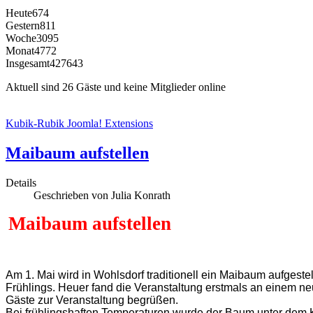
Heute
674
Gestern
811
Woche
3095
Monat
4772
Insgesamt
427643
Aktuell sind 26 Gäste und keine Mitglieder online
Kubik-Rubik Joomla! Extensions
Maibaum aufstellen
Details
Geschrieben von Julia Konrath
Maibaum aufstellen
Am 1. Mai wird in Wohlsdorf traditionell ein Maibaum aufgeste
Frühlings. Heuer fand die Veranstaltung erstmals an einem n
Gäste zur Veranstaltung begrüßen.
Bei frühlingshaften Temperaturen wurde der Baum unter dem K