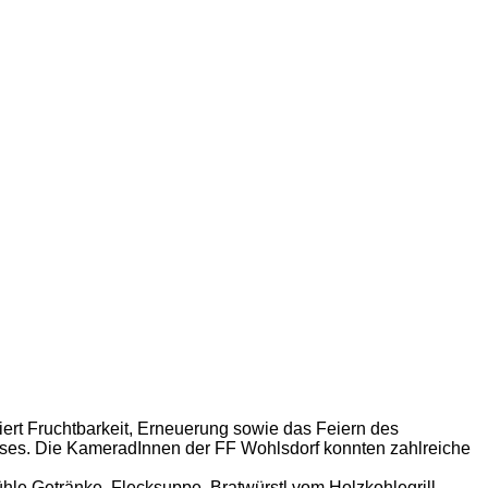
siert Fruchtbarkeit, Erneuerung sowie das Feiern des
uses. Die KameradInnen der FF Wohlsdorf konnten zahlreiche
le Getränke, Flecksuppe, Bratwürstl vom Holzkohlegrill,