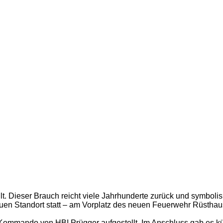
llt. Dieser Brauch reicht viele Jahrhunderte zurück und symboli
euen Standort statt – am Vorplatz des neuen Feuerwehr Rüstha
ommando von HBI Prügger aufgestellt. Im Anschluss gab es küh