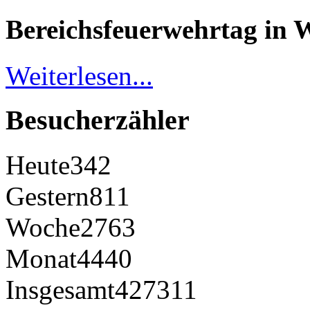
Bereichsfeuerwehrtag in 
Weiterlesen...
Besucherzähler
Heute
342
Gestern
811
Woche
2763
Monat
4440
Insgesamt
427311