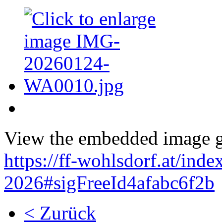
View the embedded image ga
https://ff-wohlsdorf.at/ind
2026#sigFreeId4afabc6f2b
< Zurück