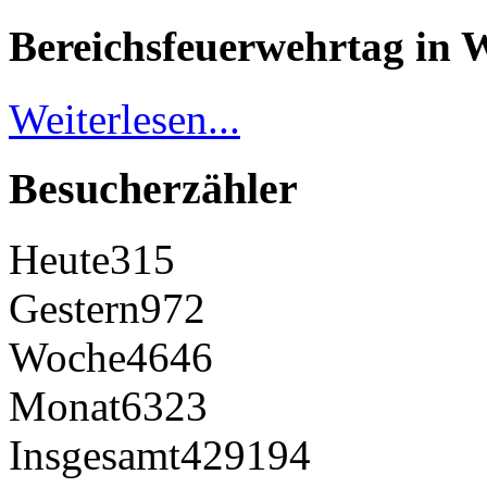
Bereichsfeuerwehrtag in 
Weiterlesen...
Besucherzähler
Heute
315
Gestern
972
Woche
4646
Monat
6323
Insgesamt
429194