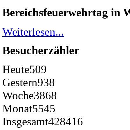
Bereichsfeuerwehrtag in 
Weiterlesen...
Besucherzähler
Heute
509
Gestern
938
Woche
3868
Monat
5545
Insgesamt
428416