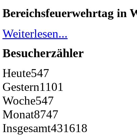
Bereichsfeuerwehrtag in 
Weiterlesen...
Besucherzähler
Heute
547
Gestern
1101
Woche
547
Monat
8747
Insgesamt
431618