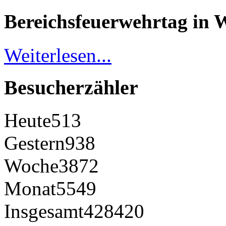
Bereichsfeuerwehrtag in 
Weiterlesen...
Besucherzähler
Heute
513
Gestern
938
Woche
3872
Monat
5549
Insgesamt
428420