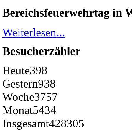
Bereichsfeuerwehrtag in 
Weiterlesen...
Besucherzähler
Heute
398
Gestern
938
Woche
3757
Monat
5434
Insgesamt
428305